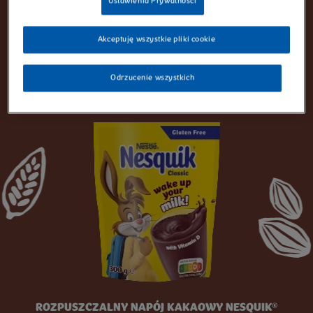
Ustawienia Prywatności
Niepowtarzalny smak Nesquik® zachwyca w każdym wieku. Teraz jest
dostępny w bogatej gamie smaków i formatów: od płatków
Akceptuję wszystkie pliki cookie
śniadaniowych do przekąsek i deserów. Od smaku kakaowego, przez
owocowy, aż do wariantu o smaku intensywnego karmelu. Odkryj
wszystkie sposoby, dzięki którym Twoja rodzina może się cieszyć
Odrzucenie wszystkich
produktami Nesquik®
ROZPUSZCZALNY NAPÓJ KAKAOWY NESQUIK®