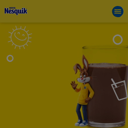
NESQUIK®
Przejdź
FUN THE UN-FUN
do
REJESTRACJA
treści
-
SPRAW
BY
MLEKO