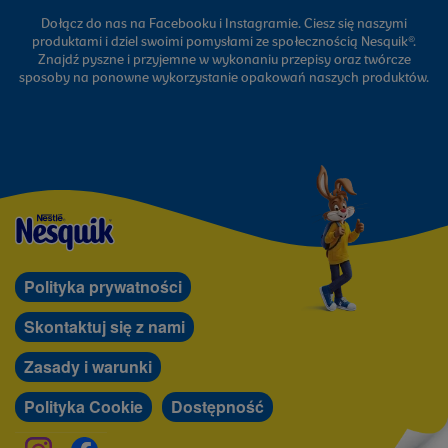
Dołącz do nas na Facebooku i Instagramie. Ciesz się naszymi
produktami i dziel swoimi pomysłami ze społecznością Nesquik®.
Znajdź pyszne i przyjemne w wykonaniu przepisy oraz twórcze
sposoby na ponowne wykorzystanie opakowań naszych produktów.
Polityka prywatności
Skontaktuj się z nami
Zasady i warunki
Polityka Cookie
Dostępność