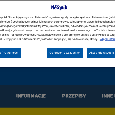
rzycisk “Akceptuję wszystkie pliki cookie” wyrażasz zgodę na wykorzystanie plików cookies (lub 
chnologii) pochodzących od nas lub naszych partnerów w celu zoptymalizowania i udoskonale
 związanego z korzystaniem z tej strony, mierzenia liczby odwiedzin, jak również w celu groma
możliwiających nam i naszym partnerom dostarczanie reklam dostosowanych do Twoich zainte
ięcej w Polityce prywatności. Możesz ustawić swoje preferencje w zakresie plików cookies tutaj
li, klikając na link "Ustawienia Prywatności", znajdujący się na dole naszej strony.
Więcej infor
a Prywatności
Odrzucenie wszystkich
Akceptuję wszystkie
INFORMACJE
PRZEPISY
INNE