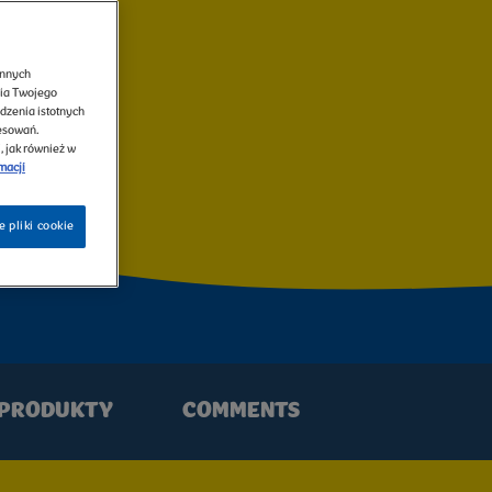
innych
nia Twojego
dzenia istotnych
resowań.
, jak również w
macji
 pliki cookie
 PRODUKTY
COMMENTS