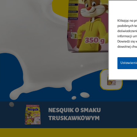
Klikając na p
podobnych te
doświadczenia
informacji u
Dowiedz się w
dowolnej chwi
Ustawieni
NESQUIK O SMAKU
TRUSKAWKOWYM