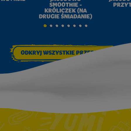
SMOOTHIE -
PRZY
KRÓLICZEK (NA
DRUGIE ŚNIADANIE)
GO TO SLIDE 1
GO TO SLIDE 2
GO TO SLIDE 3
GO TO SLIDE 4
GO TO SLIDE 5
GO TO SLIDE 6
GO TO SLIDE 7
GO TO SLIDE 8
ODKRYJ WSZYSTKIE PRZEPISY