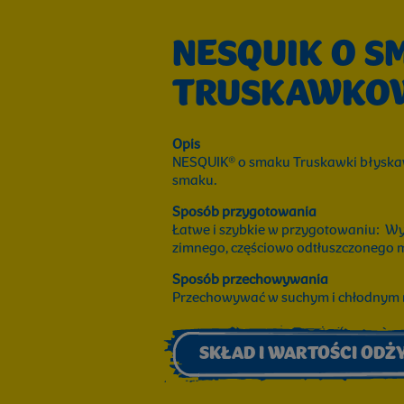
NESQUIK O S
TRUSKAWKO
Opis
NESQUIK® o smaku Truskawki błyskaw
smaku.
Sposób przygotowania
Łatwe i szybkie w przygotowaniu: Wym
zimnego, częściowo odtłuszczonego m
Sposób przechowywania
Przechowywać w suchym i chłodnym 
SKŁAD I WARTOŚCI OD