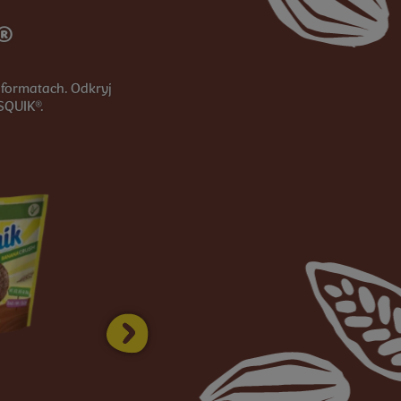
®
formatach. Odkryj
SQUIK®.
NEXT