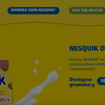
Przejdź
do
WYBIERZ SWÓJ NESQUIK®
FUN THE UN-FUN
treści
NESQUIK 
Różowy NESQUIK® nad
KOWYM
szklance mleka odrobi
truskawkowym!
Dostępne
3
gramatury