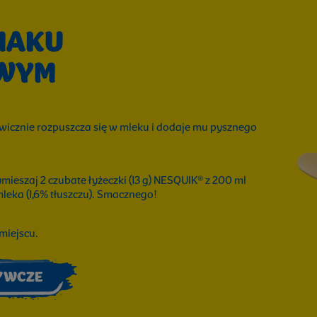
MAKU
WYM
icznie rozpuszcza się w mleku i dodaje mu pysznego
ieszaj 2 czubate łyżeczki (13 g) NESQUIK® z 200 ml
leka (1,6% tłuszczu). Smacznego!
miejscu.
ŻYWCZE