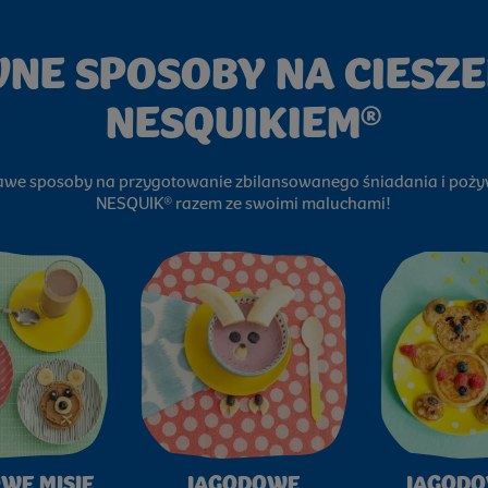
NE SPOSOBY NA CIESZEN
NESQUIKIEM®
kawe sposoby na przygotowanie zbilansowanego śniadania i poży
NESQUIK® razem ze swoimi maluchami!
WE MISIE
JAGODOWE
JAGODO