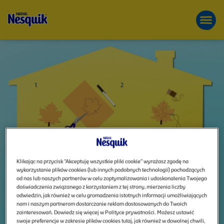
UDEKORUJ
Przejdź
FUN THE UN-FUN
do
REJESTRACJA
treści
POKÓJ
LEŚNĄ
MAGIĄ
Klikając na przycisk “Akceptuję wszystkie pliki cookie” wyrażasz zgodę na
wykorzystanie plików cookies (lub innych podobnych technologii) pochodzących
RAZEM
od nas lub naszych partnerów w celu zoptymalizowania i udoskonalenia Twojego
doświadczenia związanego z korzystaniem z tej strony, mierzenia liczby
odwiedzin, jak również w celu gromadzenia istotnych informacji umożliwiających
nam i naszym partnerom dostarczanie reklam dostosowanych do Twoich
zainteresowań. Dowiedz się więcej w Polityce prywatności. Możesz ustawić
swoje preferencje w zakresie plików cookies tutaj, jak również w dowolnej chwili,