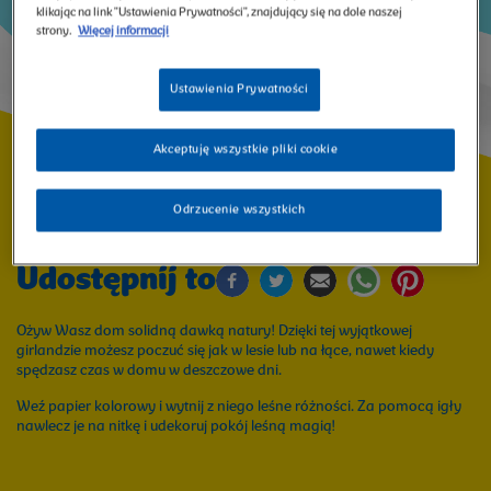
Z
klikając na link "Ustawienia Prywatności", znajdujący się na dole naszej
strony.
Więcej informacji
NESQUIK®!
Ustawienia Prywatności
Image
Akceptuję wszystkie pliki cookie
LEŚNA GIRLANDA
Odrzucenie wszystkich
Udostępnij to
Ożyw Wasz dom solidną dawką natury! Dzięki tej wyjątkowej
girlandzie możesz poczuć się jak w lesie lub na łące, nawet kiedy
spędzasz czas w domu w deszczowe dni.
Weź papier kolorowy i wytnij z niego leśne różności. Za pomocą igły
nawlecz je na nitkę i udekoruj pokój leśną magią!